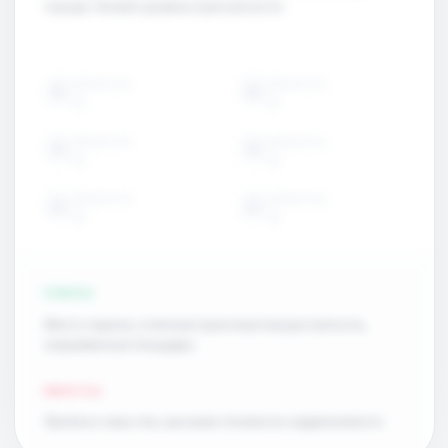
городе. Низкий уровень преступности.
ОБЪЕКТЫ
ОБЪЕКТЫ
15
15
ОБЪЕКТЫ
ОБЪЕКТЫ
15
15
ОБЪЕКТЫ
ОБЪЕКТЫ
15
15
ПЛЮСЫ
Много парков, отличная транспортная доступность,
современные площадки.
МИНУСЫ
Пробки в часы пик, высокая стоимость недвижимости.