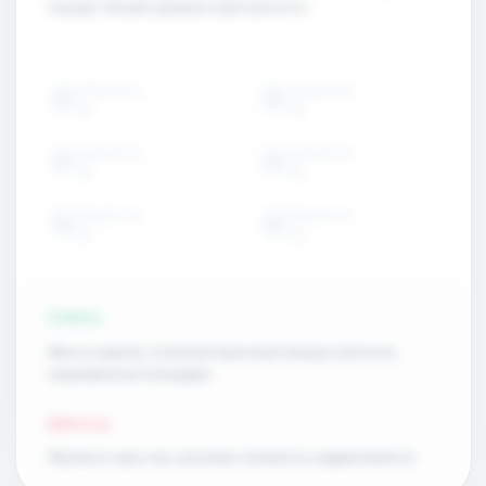
городе. Низкий уровень преступности.
ОБЪЕКТЫ
ОБЪЕКТЫ
15
15
ОБЪЕКТЫ
ОБЪЕКТЫ
15
15
ОБЪЕКТЫ
ОБЪЕКТЫ
15
15
ПЛЮСЫ
Много парков, отличная транспортная доступность,
современные площадки.
МИНУСЫ
Пробки в часы пик, высокая стоимость недвижимости.