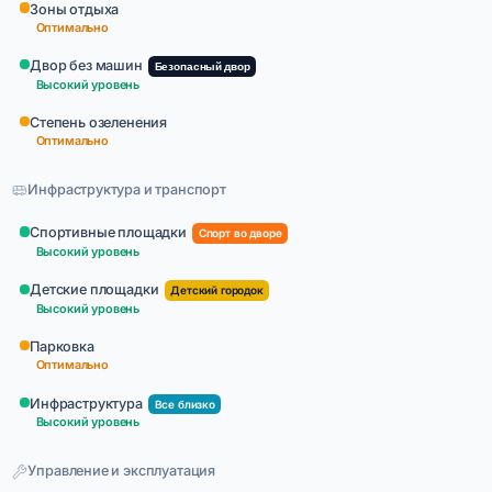
Зоны отдыха
Оптимально
Двор без машин
Безопасный двор
Высокий уровень
Степень озеленения
Оптимально
Инфраструктура и транспорт
Спортивные площадки
Спорт во дворе
Высокий уровень
Детские площадки
Детский городок
Высокий уровень
Парковка
Оптимально
Инфраструктура
Все близко
Высокий уровень
Управление и эксплуатация