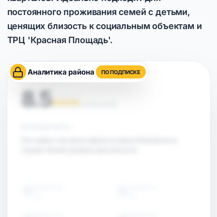
постоянного проживания семей с детьми,
ценящих близость к социальным объектам и
ТРЦ 'Красная Площадь'.
Аналитика района
ПО ПОДПИСКЕ
ОЦЕНКА РАЙОНА
8.5
НА ОСНОВЕ АНАЛИТИКИ
БЕЗОПАСНОСТЬ
Этот район считается одним из самых безопасных в
городе. Низкий уровень преступности.
ОБЪЕКТЫ
ОБЪЕКТЫ
15
15
ОБЪЕКТЫ
ОБЪЕКТЫ