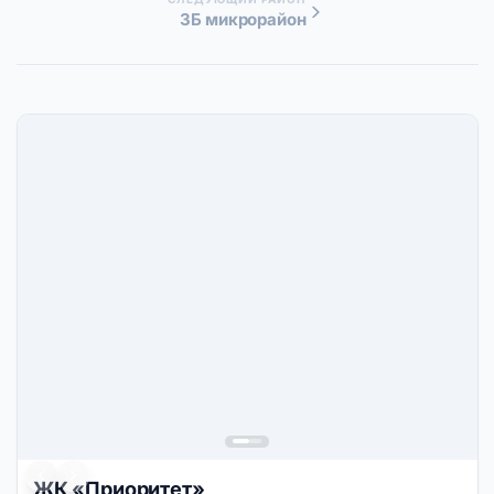
3Б микрорайон
(Анапа)
ЖК «Приоритет»