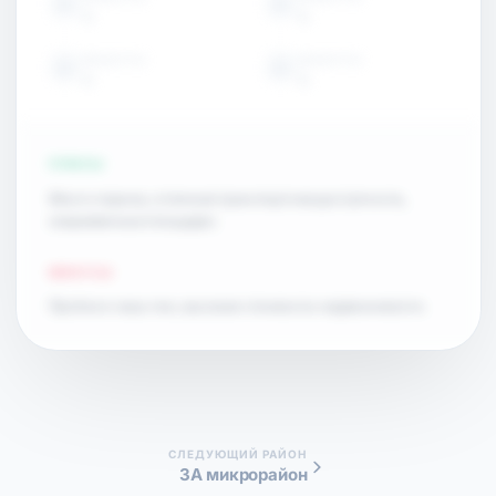
15
15
ОБЪЕКТЫ
ОБЪЕКТЫ
15
15
ПЛЮСЫ
Много парков, отличная транспортная доступность,
современные площадки.
МИНУСЫ
Пробки в часы пик, высокая стоимость недвижимости.
СЛЕДУЮЩИЙ РАЙОН
3А микрорайон