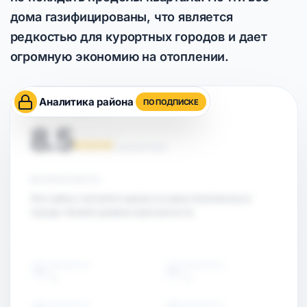
дома газифицированы, что является
редкостью для курортных городов и дает
огромную экономию на отоплении.
Аналитика района
ПО ПОДПИСКЕ
ОЦЕНКА РАЙОНА
8.5
НА ОСНОВЕ АНАЛИТИКИ
БЕЗОПАСНОСТЬ
Этот район считается одним из самых безопасных в
городе. Низкий уровень преступности.
ОБЪЕКТЫ
ОБЪЕКТЫ
15
15
ОБЪЕКТЫ
ОБЪЕКТЫ