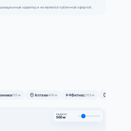
ормационный характер и не является публичной офертой.
линики
Аптеки
Фитнес
Остановки
135 м
406 м
203 м
2
РАДИУС
500 м