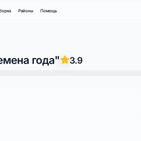
борка
Районы
Помощь
емена года"
3.9