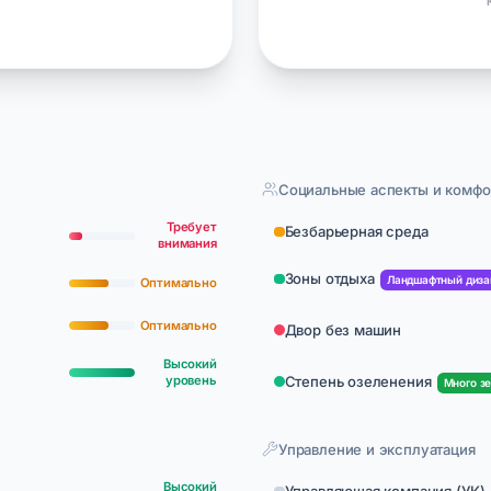
Социальные аспекты и комфо
Требует
Безбарьерная среда
внимания
Зоны отдыха
Ландшафтный диза
Оптимально
Оптимально
Двор без машин
Высокий
уровень
Степень озеленения
Много з
Управление и эксплуатация
Высокий