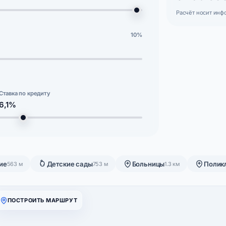
Расчёт носит инф
10%
Ставка по кредиту
6,1%
ие
Детские сады
Больницы
Полик
563 м
753 м
1.3 км
ПОСТРОИТЬ МАРШРУТ
 общей практики