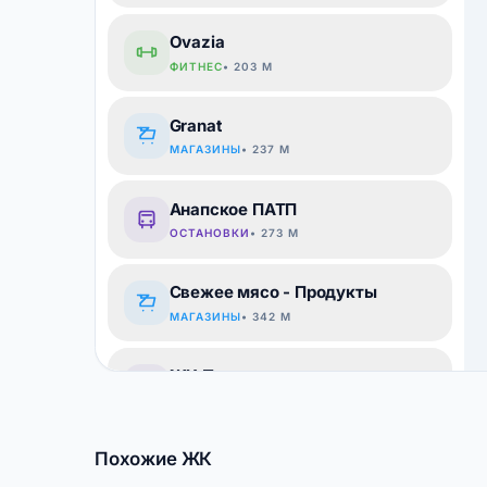
Ovazia
ФИТНЕС
• 203 М
Granat
МАГАЗИНЫ
• 237 М
Анапское ПАТП
ОСТАНОВКИ
• 273 М
Свежее мясо - Продукты
МАГАЗИНЫ
• 342 М
ЖК Привилегия
ОСТАНОВКИ
• 345 М
Похожие ЖК
Медик, травматологический кабинет
ПОЛИКЛИНИКИ
• 373 М