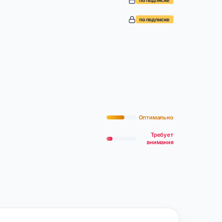
по подписке
по подписке
Оптимально
Требует
внимания