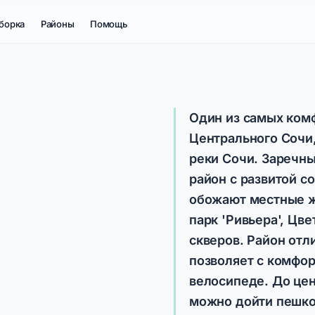
борка
Районы
Помощь
Один из самых ком
Центрального Сочи
реки Сочи. Заречн
район с развитой с
обожают местные ж
парк 'Ривьера', Цв
скверов. Район отл
позволяет с комфор
велосипеде. До це
можно дойти пешко