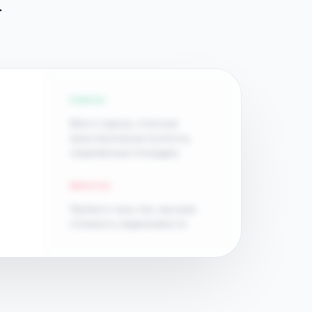
.
ПЛЮСЫ
Много парков, отличная
транспортная доступность,
современные площадки.
МИНУСЫ
Пробки в часы пик, высокая
стоимость недвижимости.