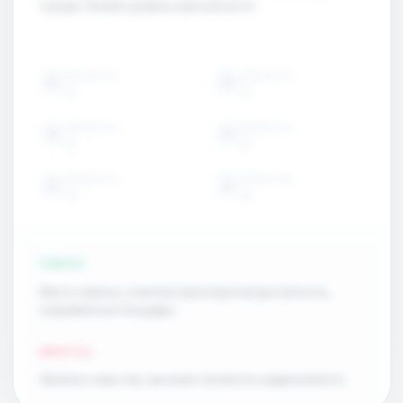
городе. Низкий уровень преступности.
ОБЪЕКТЫ
ОБЪЕКТЫ
15
15
ОБЪЕКТЫ
ОБЪЕКТЫ
15
15
ОБЪЕКТЫ
ОБЪЕКТЫ
15
15
ПЛЮСЫ
Много парков, отличная транспортная доступность,
современные площадки.
МИНУСЫ
Пробки в часы пик, высокая стоимость недвижимости.