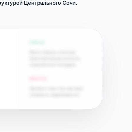
руктурой Центрального Сочи.
ПЛЮСЫ
Много парков, отличная
транспортная доступность,
современные площадки.
МИНУСЫ
Пробки в часы пик, высокая
стоимость недвижимости.