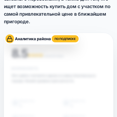
ищет возможность купить дом с участком по
самой привлекательной цене в ближайшем
пригороде.
Аналитика района
ПО ПОДПИСКЕ
ОЦЕНКА РАЙОНА
8.5
НА ОСНОВЕ АНАЛИТИКИ
БЕЗОПАСНОСТЬ
Этот район считается одним из самых безопасных в
городе. Низкий уровень преступности.
ОБЪЕКТЫ
ОБЪЕКТЫ
15
15
ОБЪЕКТЫ
ОБЪЕКТЫ