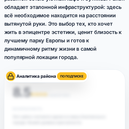
обладает эталонной инфраструктурой: здесь
всё необходимое находится на расстоянии
вытянутой руки. Это выбор тех, кто хочет
жить в эпицентре эстетики, ценит близость к
лучшему парку Европы и готов к
динамичному ритму жизни в самой
популярной локации города.
Аналитика района
ПО ПОДПИСКЕ
ОЦЕНКА РАЙОНА
8.5
НА ОСНОВЕ АНАЛИТИКИ
БЕЗОПАСНОСТЬ
Этот район считается одним из самых безопасных в
городе. Низкий уровень преступности.