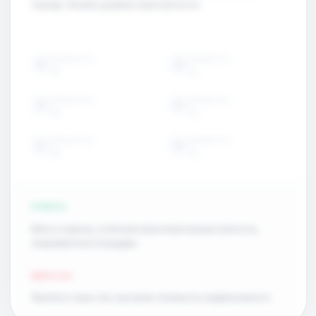
городе. Низкий уровень преступности.
ОБЪЕКТЫ
ОБЪЕКТЫ
15
15
ОБЪЕКТЫ
ОБЪЕКТЫ
15
15
ОБЪЕКТЫ
ОБЪЕКТЫ
15
15
ПЛЮСЫ
Много парков, отличная транспортная доступность,
современные площадки.
МИНУСЫ
Пробки в часы пик, высокая стоимость недвижимости.