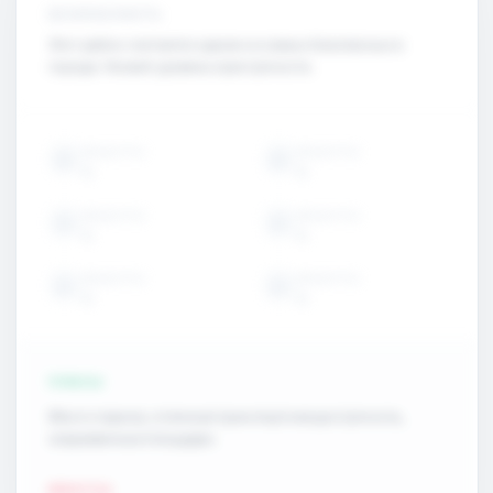
БЕЗОПАСНОСТЬ
Этот район считается одним из самых безопасных в
городе. Низкий уровень преступности.
ОБЪЕКТЫ
ОБЪЕКТЫ
15
15
ОБЪЕКТЫ
ОБЪЕКТЫ
15
15
ОБЪЕКТЫ
ОБЪЕКТЫ
15
15
ПЛЮСЫ
Много парков, отличная транспортная доступность,
современные площадки.
МИНУСЫ