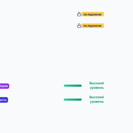
по подписке
по подписке
Высокий
отром
уровень
Высокий
ость
уровень