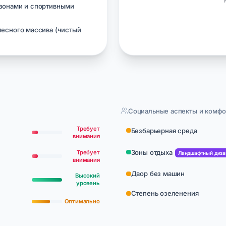
 зонами и спортивными
лесного массива (чистый
Социальные аспекты и комфо
Требует
Безбарьерная среда
внимания
Зоны отдыха
Требует
Ландшафтный диза
внимания
Двор без машин
Высокий
уровень
Степень озеленения
Оптимально