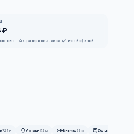
Ц
6 ₽
ормационный характер и не является публичной офертой.
ки
Аптеки
Фитнес
Остановки
724 м
172 м
59 м
554 м