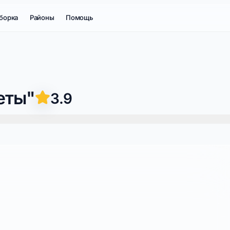
борка
Районы
Помощь
еты"
3.9