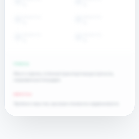
15
15
ОБЪЕКТЫ
ОБЪЕКТЫ
15
15
ОБЪЕКТЫ
ОБЪЕКТЫ
15
15
ПЛЮСЫ
Много парков, отличная транспортная доступность,
современные площадки.
МИНУСЫ
Пробки в часы пик, высокая стоимость недвижимости.