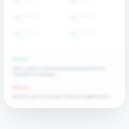
15
15
ОБЪЕКТЫ
ОБЪЕКТЫ
15
15
ОБЪЕКТЫ
ОБЪЕКТЫ
15
15
ПЛЮСЫ
Много парков, отличная транспортная доступность,
современные площадки.
МИНУСЫ
Пробки в часы пик, высокая стоимость недвижимости.