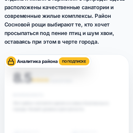
расположены качественные санатории и
современные жилые комплексы. Район
Сосновой рощи выбирают те, кто хочет
просыпаться под пение птиц и шум хвои,
оставаясь при этом в черте города.
Аналитика района
ПО ПОДПИСКЕ
ОЦЕНКА РАЙОНА
8.5
НА ОСНОВЕ АНАЛИТИКИ
БЕЗОПАСНОСТЬ
Этот район считается одним из самых безопасных в
городе. Низкий уровень преступности.
ОБЪЕКТЫ
ОБЪЕКТЫ