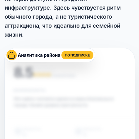
инфраструктуре. Здесь чувствуется ритм
обычного города, а не туристического
аттракциона, что идеально для семейной
жизни.
Аналитика района
ПО ПОДПИСКЕ
ОЦЕНКА РАЙОНА
8.5
НА ОСНОВЕ АНАЛИТИКИ
БЕЗОПАСНОСТЬ
Этот район считается одним из самых безопасных в
городе. Низкий уровень преступности.
ОБЪЕКТЫ
ОБЪЕКТЫ
15
15