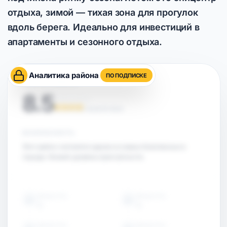
отдыха, зимой — тихая зона для прогулок
вдоль берега. Идеально для инвестиций в
апартаменты и сезонного отдыха.
Аналитика района
ПО ПОДПИСКЕ
ОЦЕНКА РАЙОНА
8.5
НА ОСНОВЕ АНАЛИТИКИ
БЕЗОПАСНОСТЬ
Этот район считается одним из самых безопасных в
городе. Низкий уровень преступности.
ОБЪЕКТЫ
ОБЪЕКТЫ
15
15
ОБЪЕКТЫ
ОБЪЕКТЫ